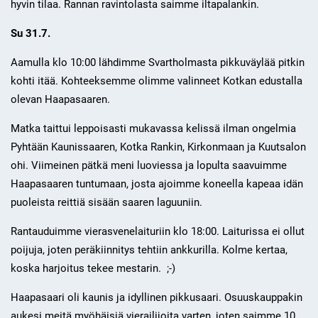
hyvin tilaa. Rannan ravintolasta saimme iltapalankin.
Su 31.7.
Aamulla klo 10:00 lähdimme Svartholmasta pikkuväylää pitkin
kohti itää. Kohteeksemme olimme valinneet Kotkan edustalla
olevan Haapasaaren.
Matka taittui leppoisasti mukavassa kelissä ilman ongelmia
Pyhtään Kaunissaaren, Kotka Rankin, Kirkonmaan ja Kuutsalon
ohi. Viimeinen pätkä meni luoviessa ja lopulta saavuimme
Haapasaaren tuntumaan, josta ajoimme koneella kapeaa idän
puoleista reittiä sisään saaren laguuniin.
Rantauduimme vierasvenelaituriin klo 18:00. Laiturissa ei ollut
poijuja, joten peräkiinnitys tehtiin ankkurilla. Kolme kertaa,
koska harjoitus tekee mestarin. ;-)
Haapasaari oli kaunis ja idyllinen pikkusaari. Osuuskauppakin
aukesi meitä myöhäisiä vierailijoita varten, joten saimme 10