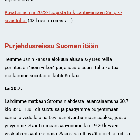
Kuvatunnelmia 2022-Tuopista Erik Lähteenmäen Sailpix -
sivustolta.
(42 kuva on meistä :-)
Purjehdusreissu Suomen itään
Teimme Janin kanssa elokuun alussa s/y Desirellla
perinteisen "noin viikon" purjehdusreissun. Tällä kertaa
matkamme suuntautui kohti Kotkaa.
La 30.7.
Lähdimme matkaan Strömsinlahdesta lauantaiaamuna 30.7
klo 8:40. Tuuli oli suotuisa ja päädyimme purjehtimaan
samalla vedolla aina Loviisan Svartholmaan saakka, jossa
yövyimme. Svartholmaan saavuimme klo 19:20 kevyen
vesisateen saattelemana. Saaressa oli hyvät uudet laiturit ja