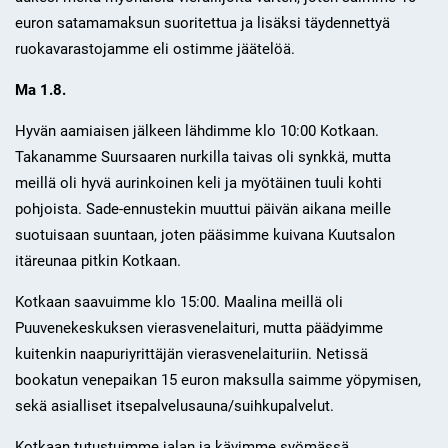
euron satamamaksun suoritettua ja lisäksi täydennettyä
ruokavarastojamme eli ostimme jäätelöä.
Ma 1.8.
Hyvän aamiaisen jälkeen lähdimme klo 10:00 Kotkaan.
Takanamme Suursaaren nurkilla taivas oli synkkä, mutta
meillä oli hyvä aurinkoinen keli ja myötäinen tuuli kohti
pohjoista. Sade-ennustekin muuttui päivän aikana meille
suotuisaan suuntaan, joten pääsimme kuivana Kuutsalon
itäreunaa pitkin Kotkaan.
Kotkaan saavuimme klo 15:00. Maalina meillä oli
Puuvenekeskuksen vierasvenelaituri, mutta päädyimme
kuitenkin naapuriyrittäjän vierasvenelaituriin. Netissä
bookatun venepaikan 15 euron maksulla saimme yöpymisen,
sekä asialliset itsepalvelusauna/suihkupalvelut.
Kotkaan tutustuimme jalan ja kävimme syömässä