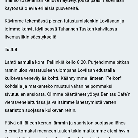
mainio tosielämän kelluva näyttely, jossa pääsi näkemään
käytössä olevia erilaisia puuveneitä.
Kävimme tekemässä pienen tutustumislenkin Loviisaan ja
joimme kahvit idyllisessä Tuhannen Tuskan kahvilassa
livemusiikin säestyksellä.
To 4.8
Lähtö aamulla kohti Pellinkiä kello 8:20. Purjehdimme pitkän
rännin ulos vastatuuleen ulompana Loviisan edustalla
kulkevaa veneväylää kohti. Käännyimme länteen "Peikon"
kohdalla ja matkanteko muuttui vähän helpommaksi
sivutuulen ansiosta. Olimme päättäneet yöpyä Benitas Cafe'n
vierasvenelaiturissa ja valitsimme lähestymistä varten
saariston suojassa kulkevan reitin.
Päivä oli jälleen kerran lämmin ja saariston suojassa lähes
olemattomaksi menneen tuulen takia matkamme eteni hyvin