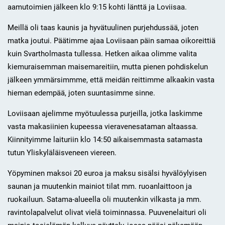
aamutoimien jälkeen klo 9:15 kohti länttä ja Loviisaa.
Meillä oli taas kaunis ja hyvätuulinen purjehdussää, joten
matka joutui. Päätimme ajaa Loviisaan päin samaa oikoreittiä
kuin Svartholmasta tullessa. Hetken aikaa olimme valita
kiemuraisemman maisemareitiin, mutta pienen pohdiskelun
jälkeen ymmärsimmme, että meidän reittimme alkaakin vasta
hieman edempää, joten suuntasimme sinne.
Loviisaan ajelimme myötuulessa purjeilla, jotka laskimme
vasta makasiinien kupeessa vieravenesataman altaassa.
Kiinnityimme laituriin klo 14:50 aikaisemmasta satamasta
tutun Yliskyläläisveneen viereen.
Yöpyminen maksoi 20 euroa ja maksu sisälsi hyvälöylyisen
saunan ja muutenkin mainiot tilat mm. ruoanlaittoon ja
ruokailuun. Satama-alueella oli muutenkin vilkasta ja mm.
ravintolapalvelut olivat vielä toiminnassa. Puuvenelaituri oli