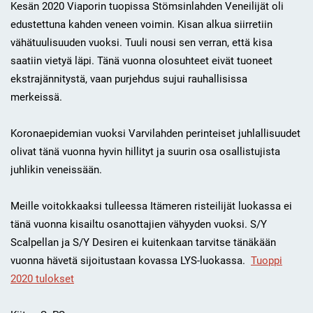
Kesän 2020 Viaporin tuopissa Stömsinlahden Veneilijät oli
edustettuna kahden veneen voimin. Kisan alkua siirretiin
vähätuulisuuden vuoksi. Tuuli nousi sen verran, että kisa
saatiin vietyä läpi. Tänä vuonna olosuhteet eivät tuoneet
ekstrajännitystä, vaan purjehdus sujui rauhallisissa
merkeissä.
Koronaepidemian vuoksi Varvilahden perinteiset juhlallisuudet
olivat tänä vuonna hyvin hillityt ja suurin osa osallistujista
juhlikin veneissään.
Meille voitokkaaksi tulleessa Itämeren risteilijät luokassa ei
tänä vuonna kisailtu osanottajien vähyyden vuoksi. S/Y
Scalpellan ja S/Y Desiren ei kuitenkaan tarvitse tänäkään
vuonna hävetä sijoitustaan kovassa LYS-luokassa.
Tuoppi
2020 tulokset