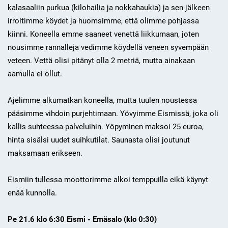
kalasaaliin purkua (kilohailia ja nokkahaukia) ja sen jälkeen
irroitimme köydet ja huomsimme, että olimme pohjassa
kiinni. Koneella emme saaneet venettä liikkumaan, joten
nousimme rannalleja vedimme köydellä veneen syvempään
veteen. Vettä olisi pitänyt olla 2 metriä, mutta ainakaan
aamulla ei ollut.
Ajelimme alkumatkan koneella, mutta tuulen noustessa
pääsimme vihdoin purjehtimaan. Yövyimme Eismissä, joka oli
kallis suhteessa palveluihin. Yöpyminen maksoi 25 euroa,
hinta sisälsi uudet suihkutilat. Saunasta olisi joutunut
maksamaan erikseen.
Eismiin tullessa moottorimme alkoi temppuilla eikä käynyt
enää kunnolla.
Pe 21.6 klo 6:30 Eismi - Emäsalo (klo 0:30)