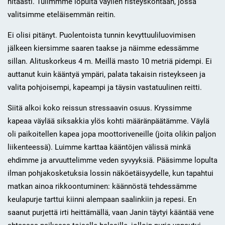
hitaasti. Tulimmme lopulta väylien risteyskohtaan, jossa
valitsimme eteläisemmän reitin.
Ei olisi pitänyt. Puolentoista tunnin kevyttuuliluovimisen
jälkeen kiersimme saaren taakse ja näimme edessämme
sillan. Alituskorkeus 4 m. Meillä masto 10 metriä pidempi. Ei
auttanut kuin kääntyä ympäri, palata takaisin risteykseen ja
valita pohjoisempi, kapeampi ja täysin vastatuulinen reitti.
Siitä alkoi koko reissun stressaavin osuus. Kryssimme
kapeaa väylää siksakkia ylös kohti määränpäätämme. Väylä
oli paikoitellen kapea jopa moottoriveneille (joita olikin paljon
liikenteessä). Luimme karttaa kääntöjen välissä minkä
ehdimme ja arvuuttelimme veden syvyyksiä. Pääsimme lopulta
ilman pohjakosketuksia lossin näköetäisyydelle, kun tapahtui
matkan ainoa rikkoontuminen: käännöstä tehdessämme
keulapurje tarttui kiinni alempaan saalinkiin ja repesi. En
saanut purjettä irti heittämällä, vaan Janin täytyi kääntää vene