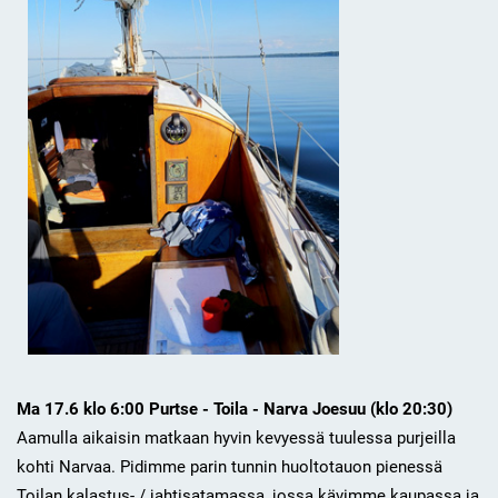
Ma 17.6 klo 6:00 Purtse - Toila - Narva Joesuu (klo 20:30)
Aamulla aikaisin matkaan hyvin kevyessä tuulessa purjeilla
kohti Narvaa. Pidimme parin tunnin huoltotauon pienessä
Toilan kalastus- / jahtisatamassa, jossa kävimme kaupassa ja