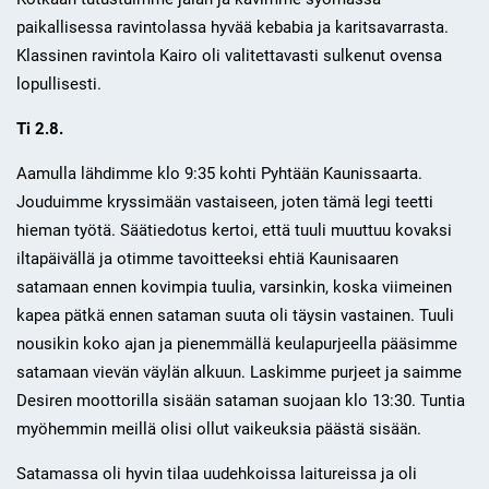
paikallisessa ravintolassa hyvää kebabia ja karitsavarrasta.
Klassinen ravintola Kairo oli valitettavasti sulkenut ovensa
lopullisesti.
Ti 2.8.
Aamulla lähdimme klo 9:35 kohti Pyhtään Kaunissaarta.
Jouduimme kryssimään vastaiseen, joten tämä legi teetti
hieman työtä. Säätiedotus kertoi, että tuuli muuttuu kovaksi
iltapäivällä ja otimme tavoitteeksi ehtiä Kaunisaaren
satamaan ennen kovimpia tuulia, varsinkin, koska viimeinen
kapea pätkä ennen sataman suuta oli täysin vastainen. Tuuli
nousikin koko ajan ja pienemmällä keulapurjeella pääsimme
satamaan vievän väylän alkuun. Laskimme purjeet ja saimme
Desiren moottorilla sisään sataman suojaan klo 13:30. Tuntia
myöhemmin meillä olisi ollut vaikeuksia päästä sisään.
Satamassa oli hyvin tilaa uudehkoissa laitureissa ja oli