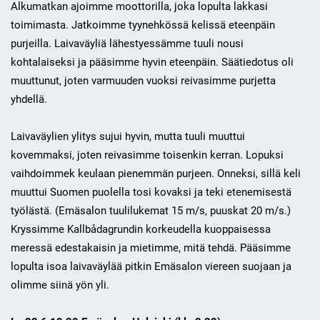
Alkumatkan ajoimme moottorilla, joka lopulta lakkasi
toimimasta. Jatkoimme tyynehkössä kelissä eteenpäin
purjeilla. Laivaväyliä lähestyessämme tuuli nousi
kohtalaiseksi ja pääsimme hyvin eteenpäin. Säätiedotus oli
muuttunut, joten varmuuden vuoksi reivasimme purjetta
yhdellä.
Laivaväylien ylitys sujui hyvin, mutta tuuli muuttui
kovemmaksi, joten reivasimme toisenkin kerran. Lopuksi
vaihdoimmek keulaan pienemmän purjeen. Onneksi, sillä keli
muuttui Suomen puolella tosi kovaksi ja teki etenemisestä
työlästä. (Emäsalon tuulilukemat 15 m/s, puuskat 20 m/s.)
Kryssimme Kallbådagrundin korkeudella kuoppaisessa
meressä edestakaisin ja mietimme, mitä tehdä. Pääsimme
lopulta isoa laivaväylää pitkin Emäsalon viereen suojaan ja
olimme siinä yön yli.