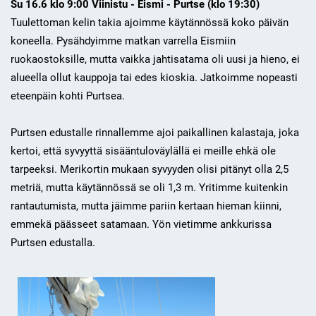
Su 16.6 klo 9:00 Viinistu - Eismi - Purtse (klo 19:30)
Tuulettoman kelin takia ajoimme käytännössä koko päivän
koneella. Pysähdyimme matkan varrella Eismiin
ruokaostoksille, mutta vaikka jahtisatama oli uusi ja hieno, ei
alueella ollut kauppoja tai edes kioskia. Jatkoimme nopeasti
eteenpäin kohti Purtsea.
Purtsen edustalle rinnallemme ajoi paikallinen kalastaja, joka
kertoi, että syvyyttä sisääntuloväylällä ei meille ehkä ole
tarpeeksi. Merikortin mukaan syvyyden olisi pitänyt olla 2,5
metriä, mutta käytännössä se oli 1,3 m. Yritimme kuitenkin
rantautumista, mutta jäimme pariin kertaan hieman kiinni,
emmekä päässeet satamaan. Yön vietimme ankkurissa
Purtsen edustalla.