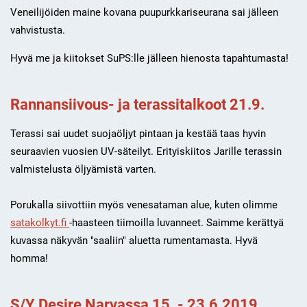
Veneilijöiden maine kovana puupurkkariseurana sai jälleen
vahvistusta.
Hyvä me ja kiitokset SuPS:lle jälleen hienosta tapahtumasta!
Rannansiivous- ja terassitalkoot 21.9.
Terassi sai uudet suojaöljyt pintaan ja kestää taas hyvin
seuraavien vuosien UV-säteilyt. Erityiskiitos Jarille terassin
valmistelusta öljyämistä varten.
Porukalla siivottiin myös venesataman alue, kuten olimme
satakolkyt.fi
-haasteen tiimoilla luvanneet. Saimme kerättyä
kuvassa näkyvän "saaliin" aluetta rumentamasta. Hyvä
homma!
S/Y Desire Narvassa 15. - 23.6.2019