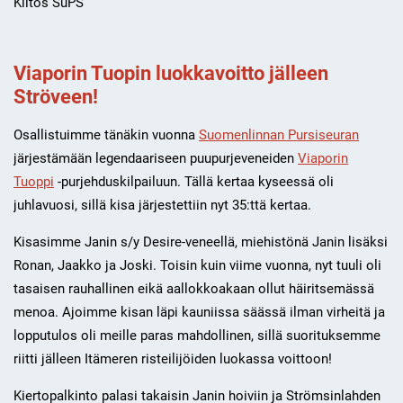
Kiitos SuPS
Viaporin Tuopin luokkavoitto jälleen
Ströveen!
Osallistuimme tänäkin vuonna
Suomenlinnan Pursiseuran
järjestämään legendaariseen puupurjeveneiden
Viaporin
Tuoppi
-purjehduskilpailuun. Tällä kertaa kyseessä oli
juhlavuosi, sillä kisa järjestettiin nyt 35:ttä kertaa.
Kisasimme Janin s/y Desire-veneellä, miehistönä Janin lisäksi
Ronan, Jaakko ja Joski. Toisin kuin viime vuonna, nyt tuuli oli
tasaisen rauhallinen eikä aallokkoakaan ollut häiritsemässä
menoa. Ajoimme kisan läpi kauniissa säässä ilman virheitä ja
lopputulos oli meille paras mahdollinen, sillä suorituksemme
riitti jälleen Itämeren risteilijöiden luokassa voittoon!
Kiertopalkinto palasi takaisin Janin hoiviin ja Strömsinlahden