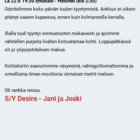
La 22.6 19:30 Emäsalo - Helsinki (klo 2:30)
Odottelimme koko päivän tuulen tyyntymistä. Ankkuri ei oikein
pitänyt saaren kupeessa, ennen kuin kolmannella kerralla.
Illalla tuuli tyyntyi ennnustusten mukaisesti ja ajoimme
vähitellen purjeita lisäten kotisatamaa kohti. Loppupätkässä
oli jo yöpurjehduksen makua.
Kotilaituriin saavuimmme väsyneinä, vahingoittumattomina ja
onnellisina ilman moottoria viimeiset metrit meloen.
Oli rankka reissu.
S/Y Desire - Jani ja Joski