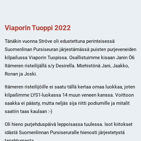
Viaporin Tuoppi 2022
Tänäkin vuonna Ströve oli edustettuna perinteisessä
Suomenlinan Pursiseuran järjestämässä puisten purjeveneiden
kilpailussa Viaporin Tuopissa. Osallistuimme kisaan Janin Ö6
Itämeren risteilijällä s/y Desirella. Miehistönä Jani, Jaakko,
Ronan ja Joski.
Itämeren risteilijöille ei saatu tällä kertaa omaa luokkaa, joten
kilpailimme LYS1-luokassa 14 muun veneen kanssa. Voittoon
saakka ei päästy, mutta neljäs sija riitti podiumille ja mitalit
saatiin taas kaulaan :-)
Oli hieno purjehduspäivä leppoisassa tuulessa. Isot kiitokset
idästä Suomenlinnan Pursiseruralle hienosti järjestetystä
tapahtumasta.