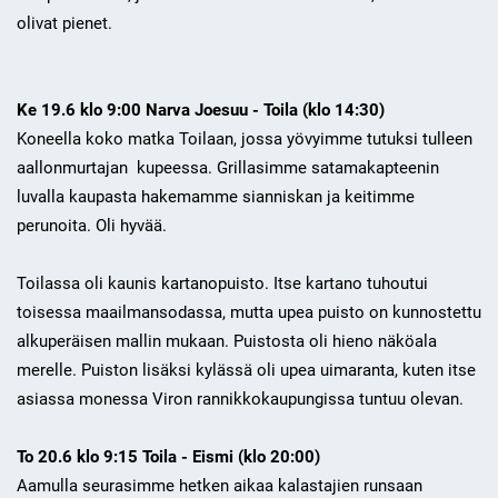
olivat pienet.
Ke 19.6 klo 9:00 Narva Joesuu - Toila (klo 14:30)
Koneella koko matka Toilaan, jossa yövyimme tutuksi tulleen
aallonmurtajan kupeessa. Grillasimme satamakapteenin
luvalla kaupasta hakemamme sianniskan ja keitimme
perunoita. Oli hyvää.
Toilassa oli kaunis kartanopuisto. Itse kartano tuhoutui
toisessa maailmansodassa, mutta upea puisto on kunnostettu
alkuperäisen mallin mukaan. Puistosta oli hieno näköala
merelle. Puiston lisäksi kylässä oli upea uimaranta, kuten itse
asiassa monessa Viron rannikkokaupungissa tuntuu olevan.
To 20.6 klo 9:15 Toila - Eismi (klo 20:00)
Aamulla seurasimme hetken aikaa kalastajien runsaan