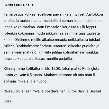
hyvän saan aikana.
Tämä osuus korvasi edellisen päivän kärsimykset. Aallokkoa
ei ollut ja tuulen suunta mahdollisti saman halssin pitämisen
lähes koko matkan. Vain Emäsalon kärjessä tuulli loppui
jotenkin kokonaan, mutta pikkuhiljaa saimme taas tuulesta
kiinni. Ohitimme meille aikaisemmasta seikkailusta tutuksi
tulleen Björkholmenin "pelastussaaren" oikealta puolelta ja
sen jälkeen matka olikin yhtä juhlaa kotisatamaan saakka.
Jopa Leikosaaren tikutus mentiin purjeilla.
Kiinnityimme kotilaituriin klo 15:30, joten matka Pellingista
kotiin vei vain 6,5 tuntia. Matkavauhtimme oli siis noin 5
solmua, mikä ei ole huono.
Reissu oli jälleen hyvä ja opettavainen. Kiitos Jani ja Desire!
Joski