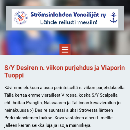
S/Y Desiren n. viikon purjehdus ja Viaporin
Tuoppi
Kävimme elokuun alussa perinteisellä n. viikon purjehduksella.
Tällä kertaa emme vierailleet Virossa, koska S/Y Scalpella
ehti hoitaa Pranglin, Naissaaren ja Tallinnan kesävierailun jo
heinäkuussa :-) Desire suuntasi aluksi Strövestä länteen
Porkkalanniemen taakse. Kova vastainen aiheutti meille
jälleen kerran seikkailuja ja isoja maininkeja.