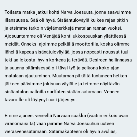
Toilasta matka jatkui kohti Narva Joesuuta, jonne saavuimme
illansuussa. Sää oli hyvä. Sisääntuloväylä kulkee rajaa pitkin
ja etsimme tarkoin väylämerkkejä matalan rannan vuoksi.
Ajosuuntamme oli Venäjää kohti ukkospuuskan yllättäessä
meidät. Onneksi ajoimme pelkällä moottorilla, koska olimme
lähellä kapeaa sisänätuloväylää, jossa nopeasti noussut tuuli
teki aallokosta hyvin korkeaa ja terävää. Desireen hallinnassa
ja suunna pitämisessä oli täysi työ ja pelkona koko ajan
matalaan ajautuminen. Muutaman pitkältä tuntuneen hetken
jälkeen pääsimme jokisuun väylälle ja teimme näyttävän
sisääntulon aalloilla surffaten sisään satamaan. Veneen
tavaroille oli löytynyt uusi järjestys.
Emme ajaneet veneellä Narvaan saakka (vaatiin erikoisluvan
viranomaisilta) vaan jäimme Narva Joesuuhun uuteen
vierasvenesatamaan. Satamakapteeni oli hyvin avulias,