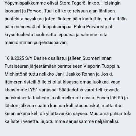
Yöpymispaikkamme olivat Stora Fagerö, Inkoo, Helsingin
Isosaari ja Porvoo. Tuuli oli koko reissun ajan läntisen
puoleista navakkaa joten länteen päin kastuttiin, mutta itään
päin mennessä oli leppoisampaa. Paluu Porvoosta oli
kryssituulesta huolimatta leppoisa ja saimme mitä
mainioimman purjehduspäivän.
16.8.2025 S/Y Desire osallistui jälleen Suomenlinnan
Pursiseuran järjestämään perinteiseen Viaporin Tuoppiin.
Miehistönä tuttu nelikko Jani, Jaakko Ronan ja Joski.
Itämeren risteilijöille ei ollut kisassa omaa luokkaa, vaan
kisasimme LYS1 sarjassa. Säätiedotus varoitteli kovasta
puuskaisesta tuulesta ja oli melko oikeassa. Ennen lähtöä ja
lähdön jälkeen saatiin kunnon kallistuspuuskat, mutta itse
kisan aikana keli oli yllättävänkin säyseä. Muutama puhuri toki
kallisteli venettä. Sijoituimme sarjassamme neljänneksi.