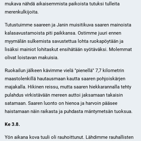
mukava nähdä aikaisemmista paikoista tutuksi tulleita
merenkulkijoita.
Tutustuimme saareen ja Janin muisitikuva saaren mainoista
kalasavustamoista piti paikkansa. Ostimme juuri ennen
myymälän sulkemista savustettua lohta ruokapöytään ja
lisäksi mainiot lohitaskut ensihätään syötäväksi. Molemmat
olivat loistavan makuisia.
Ruokailun jälkeen kävimme vielä "pienellä" 7,7 kilometrin
maastolenkillä hautausmaan kautta saaren pohjoiskärjen
majakalla. Hikinen reissu, mutta saaren hiekkarannalla tehty
pulahdus virkistävään mereen auttoi jaksamaan takaisin
satamaan. Saaren luonto on hienoa ja harvoin pääsee
haistamaan näin raikasta ja puhdasta mäntymetsän tuoksua.
Ke 3.8.
Yön aikana kova tuuli oli rauhoittunut. Lähdimme rauhallisten