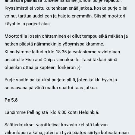
ahtaassa paikassa toiselle halssille, jolloin purje vapautui.
Kryssimistä ei voitu kuitenkaan enää jatkaa, koska purje olisi
voinut tarttua uudelleen ja hajota enemmän. Siispä moottori
käyntiin ja purjeet alas.
Moottorilla lossin ohittaminen ei ollut temppu eikä mikään ja
hetken päästä näimmekin jo yöpymispaikkamme.
Kiinnityimme laituriin klo 18:35 ja ryntäsimme ravintolaan
ansaitulle Fish and Chips -annokselle. Taisi täkkäri siinä
oluenkin ottaa ja kapteeni lonkeron ;-)
Purje saatin paikatuksi purjeteipillä, joten kaikki hyvin ja
seuraavana päivänä matka saattoi taas jatkua.
Pe 5.8
Lähdimme Pellingistä klo 9:00 kohti Helsinkiä.
Säätiedotukset varoittelivat kovasta kelistä tulevan
viikonlopun aikana, joten oli hyvä päätös siirtyä kotisatamaan