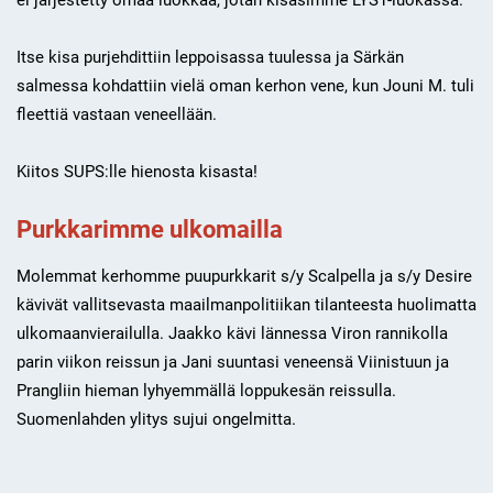
ei järjestetty omaa luokkaa, jotan kisasimme LYS1-luokassa.
Itse kisa purjehdittiin leppoisassa tuulessa ja Särkän
salmessa kohdattiin vielä oman kerhon vene, kun Jouni M. tuli
fleettiä vastaan veneellään.
Kiitos SUPS:lle hienosta kisasta!
Purkkarimme ulkomailla
Molemmat kerhomme puupurkkarit s/y Scalpella ja s/y Desire
kävivät vallitsevasta maailmanpolitiikan tilanteesta huolimatta
ulkomaanvierailulla. Jaakko kävi lännessa Viron rannikolla
parin viikon reissun ja Jani suuntasi veneensä Viinistuun ja
Prangliin hieman lyhyemmällä loppukesän reissulla.
Suomenlahden ylitys sujui ongelmitta.