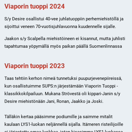
Viaporin tuoppi 2024
S/y Desire osallistui 40-vee juhlatuoppiin perhemiehistöllä ja
sijoittui veneen 70-vuotisjuhlavuonna kuudennelle sijalle.
Jaakon s/y Scalpella miehistöineen ei kisannut, mutta juhlisti
tapahtumaa yöpymällä myös paikan päällä Suomenlinnassa
Viaporin tuoppi 2023
Taas tehtiin kerhon nimeä tunnetuksi puupurjevenepiireissä,
kun osallistuimme SUPS:n järjestämään Viaporin Tuoppi -
klassikkokilpailuun. Mukana Strövestä oli kippari-Janin s/y
Desire miehistönään Jani, Ronan, Jaakko ja Joski.
Tälläkin kertaa pääsimme podiumille ja saimme mitalit
kaulaan LYS1-luokan neljännellä sijalla. Itämeren risteilijoille