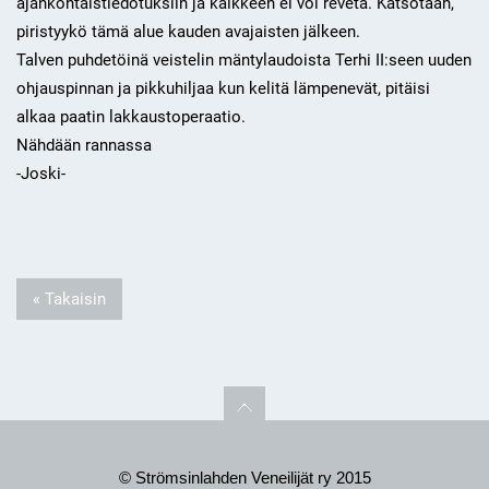
ajankohtaistiedotuksiin ja kaikkeen ei voi revetä. Katsotaan,
piristyykö tämä alue kauden avajaisten jälkeen.
Talven puhdetöinä veistelin mäntylaudoista Terhi II:seen uuden
ohjauspinnan ja pikkuhiljaa kun kelitä lämpenevät, pitäisi
alkaa paatin lakkaustoperaatio.
Nähdään rannassa
-Joski-
« Takaisin
© Strömsinlahden Veneilijät ry 2015